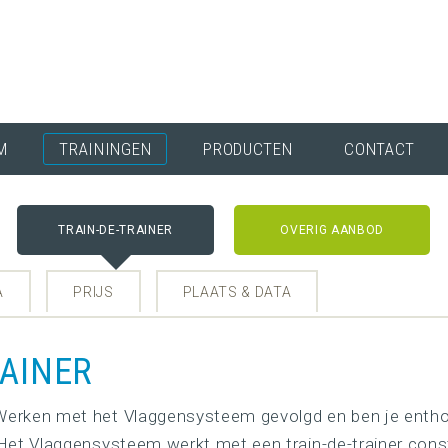
M
TRAININGEN
PRODUCTEN
CONTACT
TRAIN-DE-TRAINER
OVERIG AANBOD
A
PRIJS
PLAATS & DATA
RAINER
 Werken met het Vlaggensysteem gevolgd en ben je enthou
! Het Vlaggensysteem werkt met een train-de-trainer constr