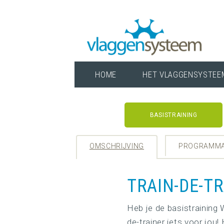
Overslaan
en
naar
de
inhoud
HOME
HET VLAGGENSYSTEE
Main
gaan
navigation
Main
BASISTRAINING
navigation
OMSCHRIJVING
PROGRAMM
TRAIN-DE-T
Heb je de basistraining
de-trainer iets voor jou