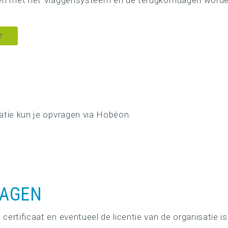
rken met het Vlaggensysteem en de terugkomdagen worde
atie kun je opvragen via Hobéon.
AGEN
certificaat en eventueel de licentie van de organisatie is