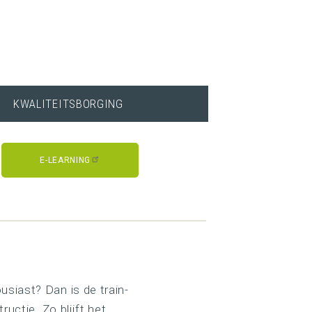
KWALITEITSBORGING
E-LEARNING
siast? Dan is de train-
uctie. Zo blijft het