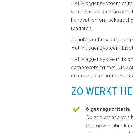
Het Vlaggensysteem stimu
van seksueel grensoversch
handvatten om seksueel g
reageren.
De interventie wordt toeg
Het Vlaggensysteem biedt
Het Vlaggensysteem is on
samenwerking met Movisie
erkenningscommissie Maats
ZO WERKT H
6 gedragscriteria
De zes criteria van
grensoverschrijdend? 