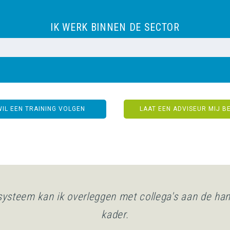
IK WERK BINNEN DE SECTOR
WIL EEN TRAINING VOLGEN
LAAT EEN ADVISEUR MIJ B
systeem kan ik overleggen met collega's aan de ha
r snel en voel me vertrouwd om te handelen in situa
overschrijdend gedrag.
kader.