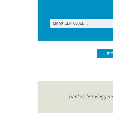
IK 
Dankzij het vlaggen
Ik oordeel minde