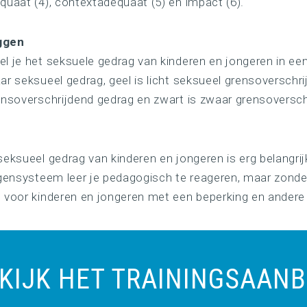
quaat (4), contextadequaat (5) en impact (6).
ggen
l je het seksuele gedrag van kinderen en jongeren in een
ar seksueel gedrag, geel is licht seksueel grensoverschri
ensoverschrijdend gedrag en zwart is zwaar grensoversch
eksueel gedrag van kinderen en jongeren is erg belangrij
ggensysteem leer je pedagogisch te reageren, maar zonde
 voor kinderen en jongeren met een beperking en andere 
KIJK HET TRAININGSAAN