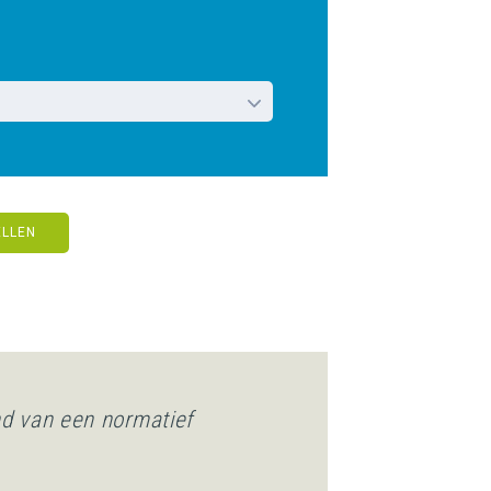
ELLEN
nd van een normatief
ties met seksueel