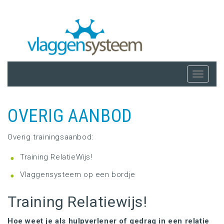
Overslaan
en
naar
de
inhoud
Navigat
gaan
wissele
OVERIG AANBOD
Overig trainingsaanbod:
Training RelatieWijs!
Vlaggensysteem op een bordje
Training Relatiewijs!
Hoe weet je als hulpverlener of gedrag in een relatie